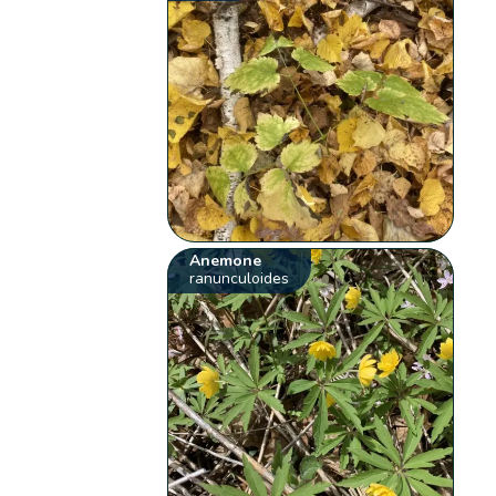
Anemone
ranunculoides