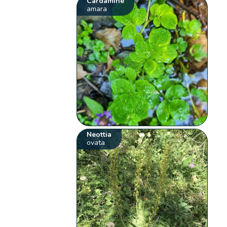
Cardamine
amara
Neottia
ovata