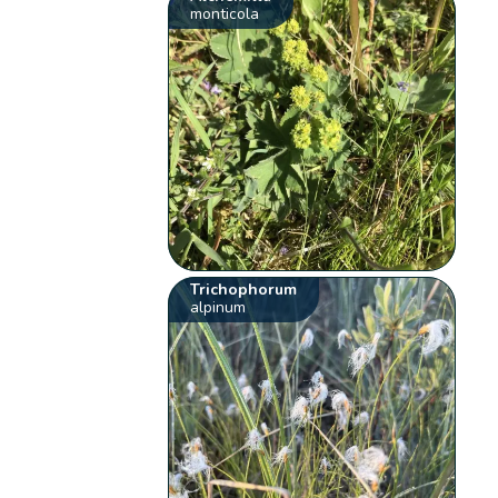
monticola
Trichophorum
alpinum