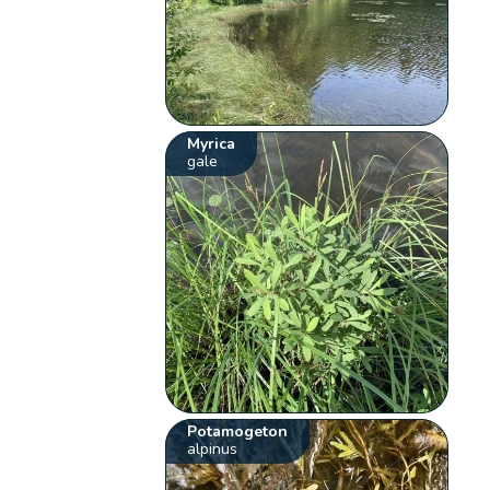
Myrica
gale
Potamogeton
alpinus