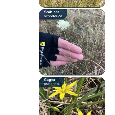
Scabiosa
ochroleuca
Gagea
pratensis