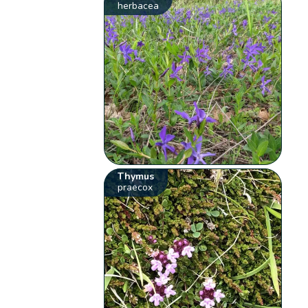
herbacea
Thymus
praecox