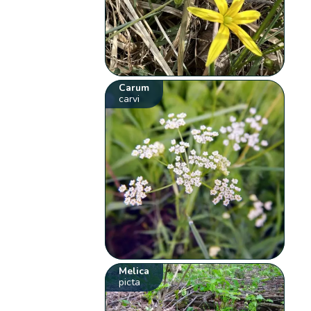
Carum
carvi
Melica
picta